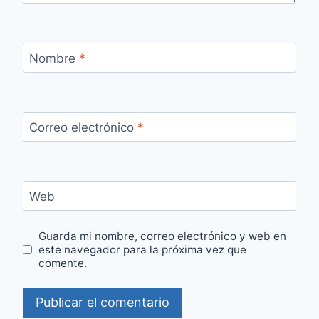
Nombre
*
Correo electrónico
*
Web
Guarda mi nombre, correo electrónico y web en
este navegador para la próxima vez que
comente.