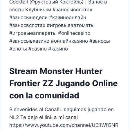
Cocktail (Фруктовый Коктейль) | Занос в
слоты Клубнички #заносывслотах
#заносынедели #казиноонлайн
#заносвслотах #игровыеавтоматы
#игровыеаппараты #onlinecasino
#заносывказино #онлайнказино #заносы
#слоты #casino #казино
Stream Monster Hunter
Frontier ZZ Jugando Online
con la comunidad
Bienvenidos al Canal!!. seguimos jugando en
NL2 Te dejo el link a mi canal
https://www.youtube.com/channel/UC1WfGNR