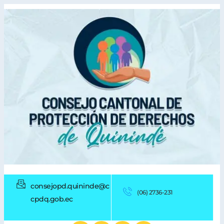
consejopd.quininde
@c
(06) 2736-231
cpdq.gob.ec