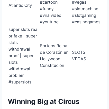
#cartoon
#vegas
Atlantic City
#funny
#slotmachine
#viralvideo
#slotgaming
#youtube
#casinogames
super slots real
or fake | super
slots
Sorteos Reina
withdrawal
de Corazón en
SLOTS
proof | super
Hollywood
VEGAS
slots
Constitución
withdrawal
problem
#superslots
Winning Big at Circus