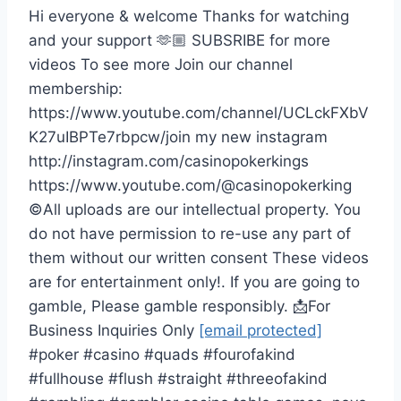
Hi everyone & welcome Thanks for watching
and your support 🫶🏼 SUBSRIBE for more
videos To see more Join our channel
membership:
https://www.youtube.com/channel/UCLckFXbV
K27uIBPTe7rbpcw/join my new instagram
http://instagram.com/casinopokerkings
https://www.youtube.com/@casinopokerking
©️All uploads are our intellectual property. You
do not have permission to re-use any part of
them without our written consent These videos
are for entertainment only!. If you are going to
gamble, Please gamble responsibly. 📩For
Business Inquiries Only
[email protected]
#poker #casino #quads #fourofakind
#fullhouse #flush #straight #threeofakind