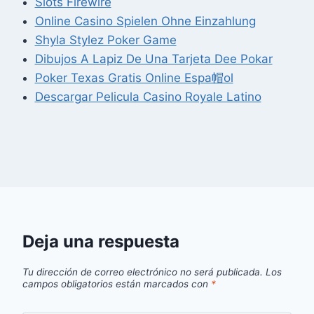
Slots Firewire
Online Casino Spielen Ohne Einzahlung
Shyla Stylez Poker Game
Dibujos A Lapiz De Una Tarjeta Dee Pokar
Poker Texas Gratis Online Espa帽ol
Descargar Pelicula Casino Royale Latino
Deja una respuesta
Tu dirección de correo electrónico no será publicada.
Los
campos obligatorios están marcados con
*