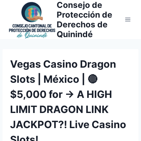
Consejo de
Saltar
al
Protección de
contenido
Derechos de
Quinindé
Vegas Casino Dragon
Slots | México | 🔴
$5,000 for → A HIGH
LIMIT DRAGON LINK
JACKPOT?! Live Casino
Slots!