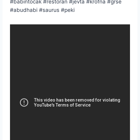
#babintocak #restoran #jevta #krofna #grse
#abudhabi #saurus #peki