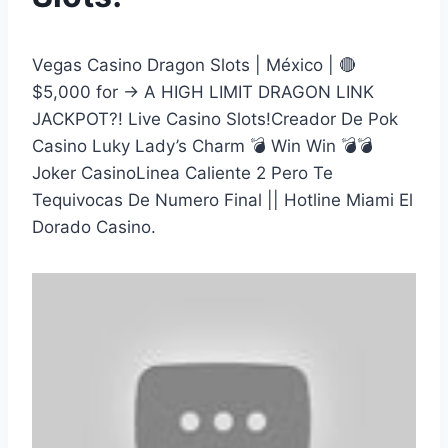
Vegas Casino Dragon Slots | México | 🔴
$5,000 for → A HIGH LIMIT DRAGON LINK
JACKPOT?! Live Casino Slots!Creador De Pok
Casino Luky Lady’s Charm 💣 Win Win 💣💣
Joker CasinoLinea Caliente 2 Pero Te
Tequivocas De Numero Final || Hotline Miami El
Dorado Casino.