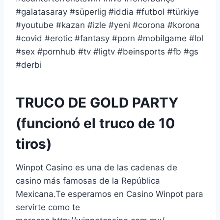
#galatasaray #süperlig #iddia #futbol #türkiye
#youtube #kazan #izle #yeni #corona #korona
#covid #erotic #fantasy #porn #mobilgame #lol
#sex #pornhub #tv #ligtv #beinsports #fb #gs
#derbi
TRUCO DE GOLD PARTY
(funcionó el truco de 10
tiros)
Winpot Casino es una de las cadenas de
casino más famosas de la República
Mexicana.Te esperamos en Casino Winpot para
servirte como te