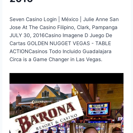
Seven Casino Login | México | Julie Anne San
Jose At The Casino Filipino, Clark, Pampanga
JULY 30, 2016Casino Imagene D Juego De
Cartas GOLDEN NUGGET VEGAS - TABLE
ACTIONCasinos Todo Incluido Guadalajara
Circa is a Game Changer in Las Vegas.