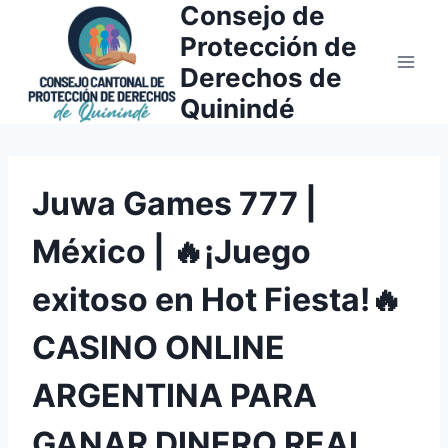
Consejo de
Saltar
al
Protección de
contenido
Derechos de
Quinindé
Juwa Games 777 |
México | 🔥¡Juego
exitoso en Hot Fiesta!🔥
CASINO ONLINE
ARGENTINA PARA
GANAR DINERO REAL