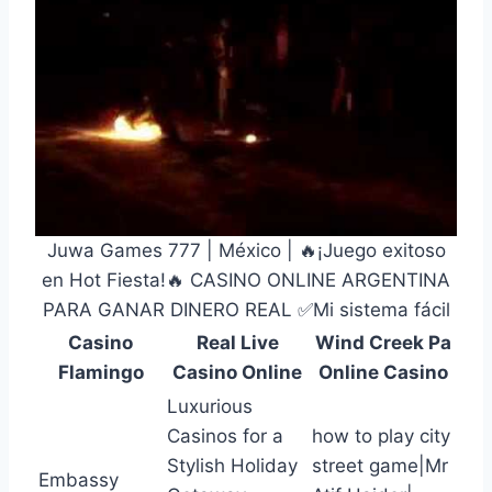
Juwa Games 777 | México | 🔥¡Juego exitoso
en Hot Fiesta!🔥 CASINO ONLINE ARGENTINA
PARA GANAR DINERO REAL ✅Mi sistema fácil
Casino
Real Live
Wind Creek Pa
Flamingo
Casino Online
Online Casino
Luxurious
Casinos for a
how to play city
Stylish Holiday
street game|Mr
Embassy