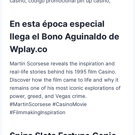
casino, código promocional pin up casino,
En esta época especial
llega el Bono Aguinaldo de
Wplay.co
Martin Scorsese reveals the inspiration and
real-life stories behind his 1995 film Casino.
Discover how the film came to life and why it
remains one of his most iconic explorations of
power, greed, and Vegas crime.
#MartinScorsese #CasinoMovie
#FilmmakingInspiration