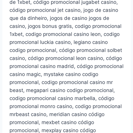
de 1xbet, código promocional jugabet casino,
código promocional jet casino, jogo de casino
que da dinheiro, jogos de casino jogos de
casino, jogos bonus gratis, codigo promocional
1xbet, codigo promocional casino leon, codigo
promocional luckia casino, legiano casino
codigo promocional, código promocional solbet
casino, código promocional leon casino, código
promocional casino madrid, código promocional
casino magic, mystake casino codigo
promocional, codigo promocional casino mr
beast, megapari casino codigo promocional,
codigo promocional casino marbella, código
promocional monro casino, codigo promocional
mrbeast casino, meridian casino código
promocional, mexbet casino código
promocional, mexplay casino código