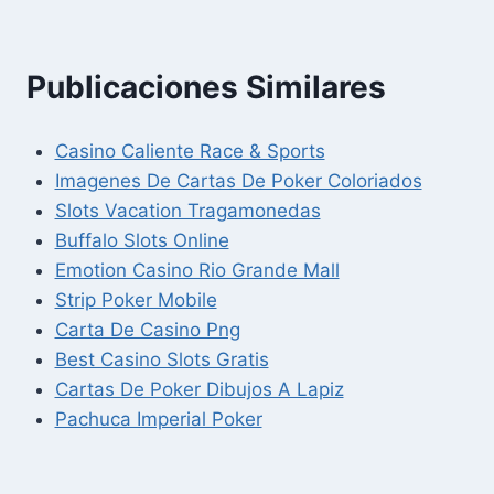
Publicaciones Similares
Casino Caliente Race & Sports
Imagenes De Cartas De Poker Coloriados
Slots Vacation Tragamonedas
Buffalo Slots Online
Emotion Casino Rio Grande Mall
Strip Poker Mobile
Carta De Casino Png
Best Casino Slots Gratis
Cartas De Poker Dibujos A Lapiz
Pachuca Imperial Poker