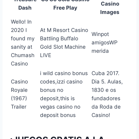
Casino
Dash
Free Play
Images
Wello! In
2020 I
At M Resort Casino
Winpot
found my
Battling Buffalo
amigosWP
sanity at
Gold Slot Machine
merida
Chumash
LIVE
Casino
i wild casino bonus
Cuba 2017.
Casino
codes,izzi casino
Dia 5. Aulas,
Royale
bonus no
1830 e os
(1967)
deposit,this is
fundadores
Trailer
vegas casino no
da Roda de
deposit bonus
Casino!