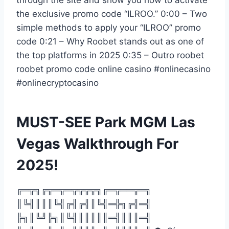
through the site and show you how to activate
the exclusive promo code “ILROO.” 0:00 – Two
simple methods to apply your “ILROO” promo
code 0:21 – Why Roobet stands out as one of
the top platforms in 2025 0:35 – Outro roobet
roobet promo code online casino #onlinecasino
#onlinecryptocasino
MUST-SEE Park MGM Las
Vegas Walkthrough For
2025!
╔═╦╗╔╦═╦═╦╦╦╦╗╔═╦══╦═╗
║╚╣║║║╚╣╔╣╔╣║╚╣═╬╗╔╣═╣
╠╗║╚╝╠╗║╚╣║║║║║═╣║║║═╣