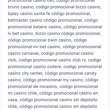
promocional casino bet, codigo promocional
bruno casino, codigo promocional bizzo casino,
bplay casino santa fe código promocional,
betmaster casino código promocional, código
promocional betano casino, código promocional
lv bet casino, bizzo casino código promocional,
código promocional bwin casino, código
promocional mr bet casino, código promocional
casino carnaval, codigo promocional casino
club, codigo promocional casino club rv, codigo
promocional casino codere, codigo promocional
casino city center, código promocional candy
casino, código promocional my casino, código
promocional de micasino, código promocional
mi casino chile, código promocional casino en
casa, código promocional casino sin depósito
chile, código promocional casino sin depósito