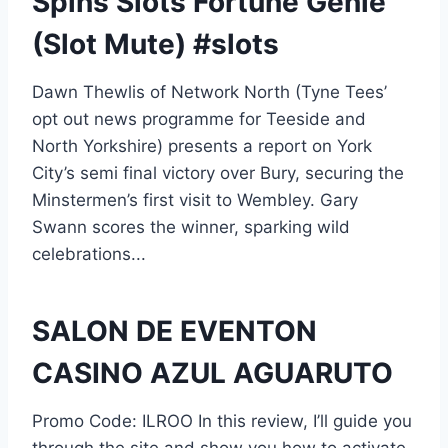
Spins Slots Fortune Genie
(Slot Mute) #slots
Dawn Thewlis of Network North (Tyne Tees’
opt out news programme for Teeside and
North Yorkshire) presents a report on York
City’s semi final victory over Bury, securing the
Minstermen’s first visit to Wembley. Gary
Swann scores the winner, sparking wild
celebrations...
SALON DE EVENTON
CASINO AZUL AGUARUTO
Promo Code: ILROO In this review, I’ll guide you