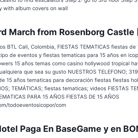
 with album covers on wall
rd March from Rosenborg Castle 
s BTL Cali, Colombia, FIESTAS TEMATICAS fiestas de 
po de eventos y fiestas tematicas para 15 años en icop
owers 15 años temas como casino hollywood tropical ha
ualquiera que sea su gusto NUESTROS TELEFONO; 319
de 15 años tematicas para decoración fiestas fiestas h
; TEMÁTICAS; fiestas tematicas; videos FIESTAS T
EMATICAS PARA 15 AÑOS FIESTAS DE 15 AÑOS
com/todoeventosicopor/com
otel Paga En BaseGame y en B