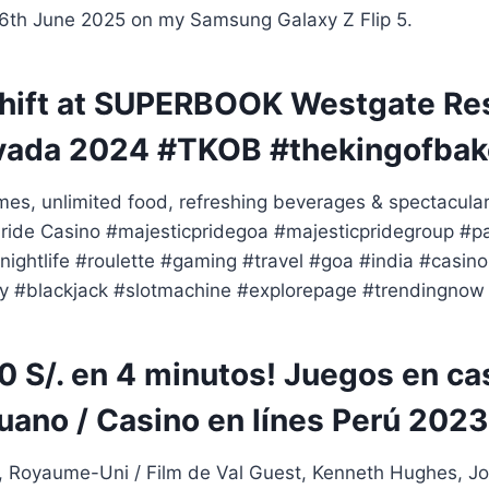
 6th June 2025 on my Samsung Galaxy Z Flip 5.
hift at SUPERBOOK Westgate Res
ada 2024 #TKOB #thekingofbake
ames, unlimited food, refreshing beverages & spectacul
 Pride Casino #majesticpridegoa #majesticpridegroup #p
ightlife #roulette #gaming #travel #goa #india #casino
y #blackjack #slotmachine #explorepage #trendingnow 
0 S/. en 4 minutos! Juegos en ca
uano / Casino en línes Perú 2023
s, Royaume-Uni / Film de Val Guest, Kenneth Hughes, J