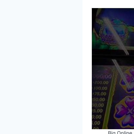
Big Online