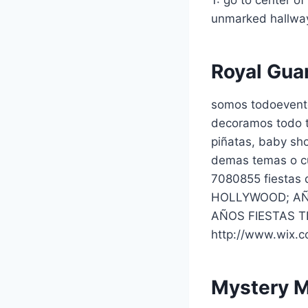
unmarked hallway
Royal Gua
somos todoevento
decoramos todo ti
piñatas, baby sh
demas temas o c
7080855 fiestas 
HOLLYWOOD; AÑOS
AÑOS FIESTAS T
http://www.wix.
Mystery M