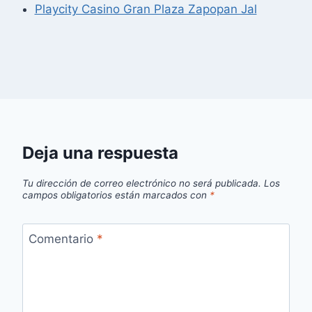
Playcity Casino Gran Plaza Zapopan Jal
Deja una respuesta
Tu dirección de correo electrónico no será publicada.
Los
campos obligatorios están marcados con
*
Comentario
*