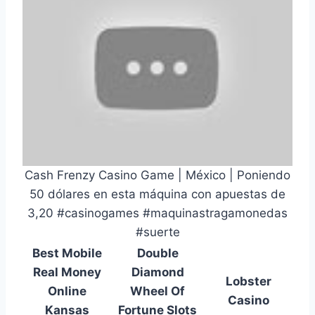
Cash Frenzy Casino Game | México | Poniendo
50 dólares en esta máquina con apuestas de
3,20 #casinogames #maquinastragamonedas
#suerte
Best Mobile
Double
Real Money
Diamond
Lobster
Online
Wheel Of
Casino
Kansas
Fortune Slots