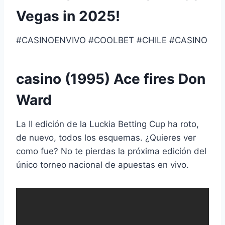
Vegas in 2025!
#CASINOENVIVO #COOLBET #CHILE #CASINO
casino (1995) Ace fires Don
Ward
La II edición de la Luckia Betting Cup ha roto,
de nuevo, todos los esquemas. ¿Quieres ver
como fue? No te pierdas la próxima edición del
único torneo nacional de apuestas en vivo.