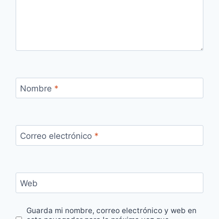
Nombre
*
Correo electrónico
*
Web
Guarda mi nombre, correo electrónico y web en