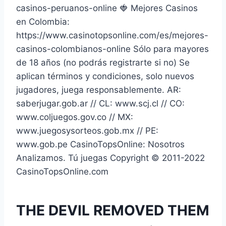
casinos-peruanos-online 🍓 Mejores Casinos
en Colombia:
https://www.casinotopsonline.com/es/mejores-
casinos-colombianos-online Sólo para mayores
de 18 años (no podrás registrarte si no) Se
aplican términos y condiciones, solo nuevos
jugadores, juega responsablemente. AR:
saberjugar.gob.ar // CL: www.scj.cl // CO:
www.coljuegos.gov.co // MX:
www.juegosysorteos.gob.mx // PE:
www.gob.pe CasinoTopsOnline: Nosotros
Analizamos. Tú juegas Copyright © 2011-2022
CasinoTopsOnline.com
THE DEVIL REMOVED THEM