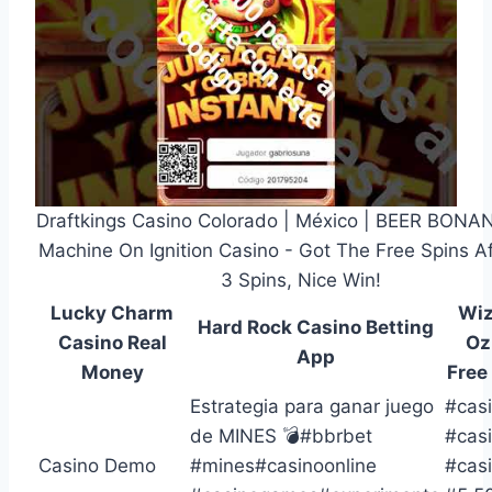
Draftkings Casino Colorado | México | BEER BONAN
Machine On Ignition Casino - Got The Free Spins Af
3 Spins, Nice Win!
Lucky Charm
Wiz
Hard Rock Casino Betting
Casino Real
Oz
App
Money
Free
Estrategia para ganar juego
#cas
de MINES 💣#bbrbet
#cas
Casino Demo
#mines#casinoonline
#casi