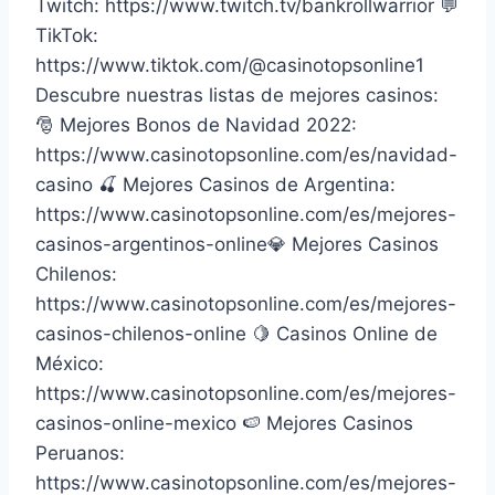
Twitch: https://www.twitch.tv/bankrollwarrior 💬
TikTok:
https://www.tiktok.com/@casinotopsonline1
Descubre nuestras listas de mejores casinos:
🎅 Mejores Bonos de Navidad 2022:
https://www.casinotopsonline.com/es/navidad-
casino 🍒 Mejores Casinos de Argentina:
https://www.casinotopsonline.com/es/mejores-
casinos-argentinos-online💎 Mejores Casinos
Chilenos:
https://www.casinotopsonline.com/es/mejores-
casinos-chilenos-online 🍋 Casinos Online de
México:
https://www.casinotopsonline.com/es/mejores-
casinos-online-mexico 🍉 Mejores Casinos
Peruanos:
https://www.casinotopsonline.com/es/mejores-