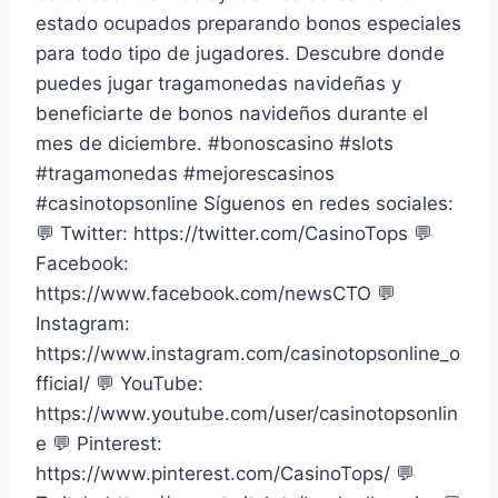
estado ocupados preparando bonos especiales
para todo tipo de jugadores. Descubre donde
puedes jugar tragamonedas navideñas y
beneficiarte de bonos navideños durante el
mes de diciembre. #bonoscasino #slots
#tragamonedas #mejorescasinos
#casinotopsonline Síguenos en redes sociales:
💬 Twitter: https://twitter.com/CasinoTops 💬
Facebook:
https://www.facebook.com/newsCTO 💬
Instagram:
https://www.instagram.com/casinotopsonline_o
fficial/ 💬 YouTube:
https://www.youtube.com/user/casinotopsonlin
e 💬 Pinterest:
https://www.pinterest.com/CasinoTops/ 💬