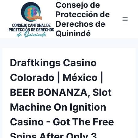
Consejo de
Saltar
al
Protección de
contenido
Derechos de
Quinindé
Draftkings Casino
Colorado | México |
BEER BONANZA, Slot
Machine On Ignition
Casino - Got The Free
Spins After Only 3