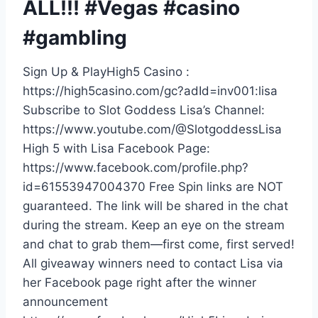
ALL!!! #Vegas #casino
#gambling
Sign Up & PlayHigh5 Casino :
https://high5casino.com/gc?adId=inv001:lisa
Subscribe to Slot Goddess Lisa’s Channel:
https://www.youtube.com/@SlotgoddessLisa
High 5 with Lisa Facebook Page:
https://www.facebook.com/profile.php?
id=61553947004370 Free Spin links are NOT
guaranteed. The link will be shared in the chat
during the stream. Keep an eye on the stream
and chat to grab them—first come, first served!
All giveaway winners need to contact Lisa via
her Facebook page right after the winner
announcement