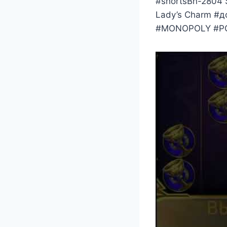
#shortsBn-2804 
Lady’s Charm #д
#MONOPOLY #POKE