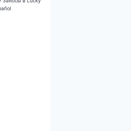
 Заносы в Lucky
pañol