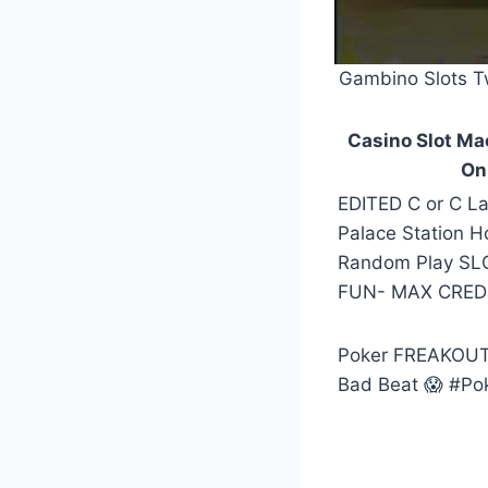
Gambino Slots Tw
Casino Slot Ma
On
EDITED C or C La
Palace Station 
Random Play SL
FUN- MAX CRED
Poker FREAKOUT 
Bad Beat 😱 #Po