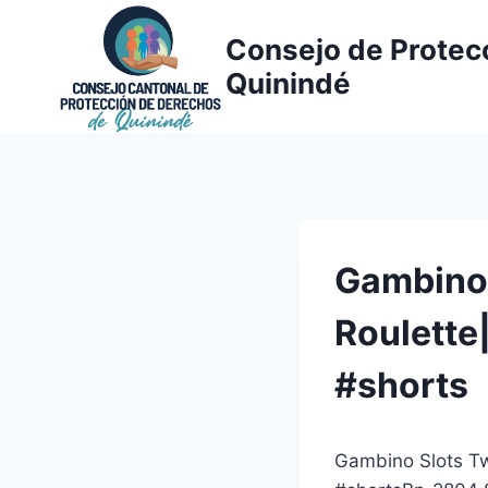
Saltar
al
Consejo de Protec
contenido
Quinindé
Gambino S
Roulette
#shorts
Gambino Slots Tw