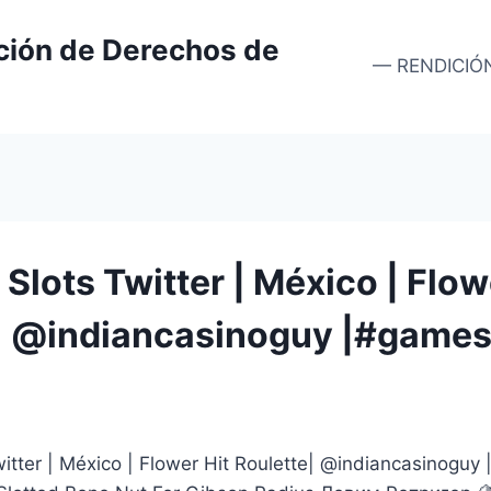
ción de Derechos de
— RENDICIÓ
lots Twitter | México | Flow
| @indiancasinoguy |#games
itter | México | Flower Hit Roulette| @indiancasinoguy