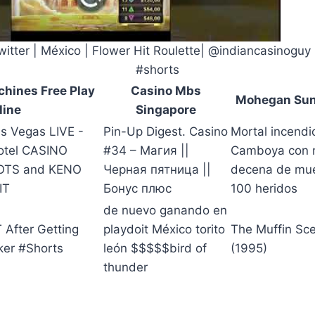
itter | México | Flower Hit Roulette| @indiancasinogu
#shorts
chines Free Play
Casino Mbs
Mohegan Sun
line
Singapore
s Vegas LIVE -
Pin-Up Digest. Casino
Mortal incendi
Hotel CASINO
#34 – Магия ||
Camboya con 
OTS and KENO
Черная пятница ||
decena de mue
IT
Бонус плюс
100 heridos
de nuevo ganando en
After Getting
playdoit México torito
The Muffin Sc
ker #Shorts
león $$$$$bird of
(1995)
thunder