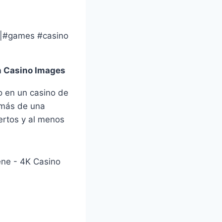
y |#games #casino
 Casino Images
o en un casino de
más de una
rtos y al menos
ene - 4K Casino