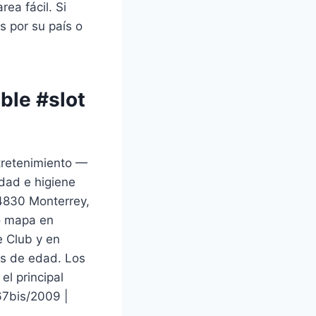
ea fácil. Si
s por su país o
ble #slot
tretenimiento —
dad e higiene
4830 Monterrey,
ro mapa en
e Club y en
es de edad. Los
l principal
67bis/2009 |