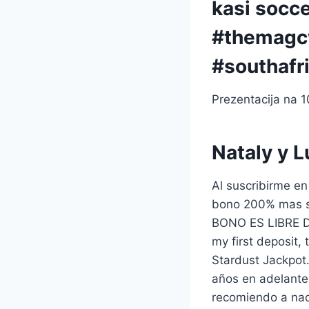
kasi socc
#themagcw
#southafr
Prezentacija na 
Nataly y L
Al suscribirme en
bono 200% mas so
BONO ES LIBRE DE
my first deposit
Stardust Jackpot
años en adelante.
recomiendo a nadi