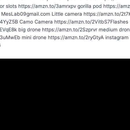
for slots https://amzn.to/3amrxpv gorilla pod https://am
s MesLab09gmail.com Little camera https://amzn.to/2t
/34YyZ5B Camo Camera https://amzn.to/2VitbS7Flashes
2EVqE8k big drone https://amzn.to/2Szprvr medium dro
33uMwEb mini drone https://amzn.to/2ryGtyA instagra
G