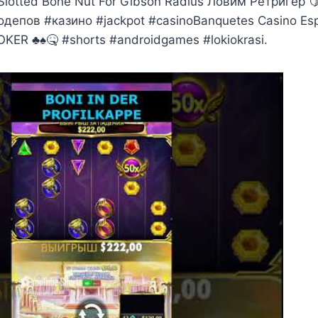
Slotted Bone Nut For Gibson Radius Ловим Ретригер 
одепов #казино #jackpot #casinoBanquetes Casino Es
R ♣️♠️🤒 #shorts #androidgames #lokiokrasi.