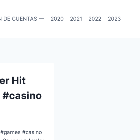
N DE CUENTAS —
2020
2021
2022
2023
er Hit
 #casino
 |#games #casino