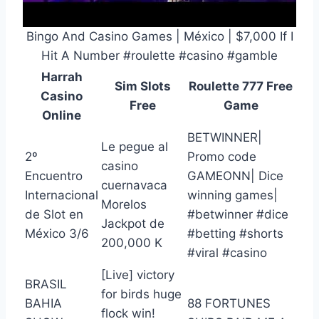
Bingo And Casino Games | México | $7,000 If I
Hit A Number #roulette #casino #gamble
Harrah
Sim Slots
Roulette 777 Free
Casino
Free
Game
Online
BETWINNER|
Le pegue al
2º
Promo code
casino
Encuentro
GAMEONN| Dice
cuernavaca
Internacional
winning games|
Morelos
de Slot en
#betwinner #dice
Jackpot de
México 3/6
#betting #shorts
200,000 K
#viral #casino
[Live] victory
BRASIL
for birds huge
BAHIA
88 FORTUNES
flock win!