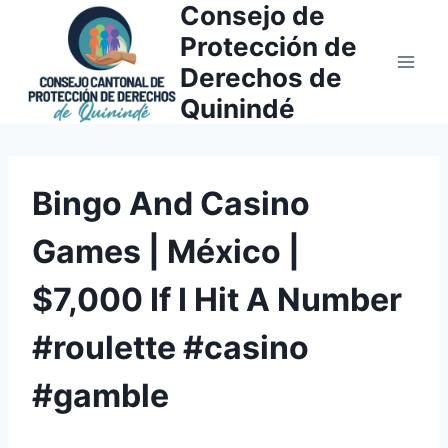
Consejo de
Saltar
al
Protección de
contenido
Derechos de
Quinindé
Bingo And Casino
Games | México |
$7,000 If I Hit A Number
#roulette #casino
#gamble