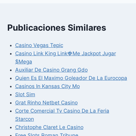
Publicaciones Similares
Casino Vegas Tepic
Casino Link King Link🍓Me Jackpot Jugar
$Mega
Auxiliar De Casino Grang Gdo
Quien Es El Maximo Goleador De La Eurocopa
Casinos In Kansas City Mo
Slot Sim
Grat Rinho Netbet Casino
Corte Comercial Tv Casino De La Feria
Starcon
Christophe Claret Le Casino
Free Slots Roman Tribune