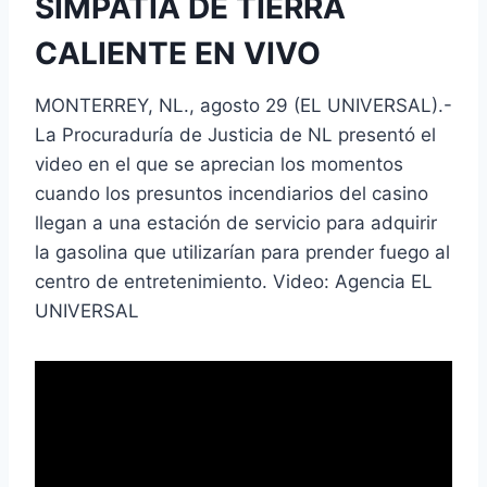
SIMPATIA DE TIERRA
CALIENTE EN VIVO
MONTERREY, NL., agosto 29 (EL UNIVERSAL).-
La Procuraduría de Justicia de NL presentó el
video en el que se aprecian los momentos
cuando los presuntos incendiarios del casino
llegan a una estación de servicio para adquirir
la gasolina que utilizarían para prender fuego al
centro de entretenimiento. Video: Agencia EL
UNIVERSAL