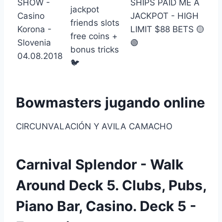
SHOW -
SHIPS PAID ME A
jackpot
Casino
JACKPOT - HIGH
friends slots
Korona -
LIMIT $88 BETS 🟡
free coins +
Slovenia
🟢
bonus tricks
04.08.2018
🐦
Bowmasters jugando online
CIRCUNVALACIÓN Y AVILA CAMACHO
Carnival Splendor - Walk
Around Deck 5. Clubs, Pubs,
Piano Bar, Casino. Deck 5 -