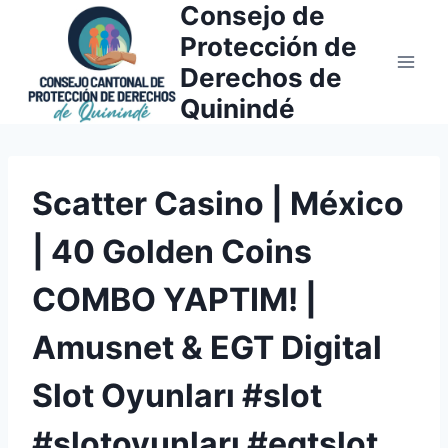
Consejo de
Saltar
al
Protección de
contenido
Derechos de
Quinindé
Scatter Casino | México
| 40 Golden Coins
COMBO YAPTIM! |
Amusnet & EGT Digital
Slot Oyunları #slot
#slotoyunları #egtslot