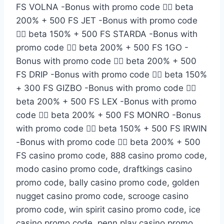
FS VOLNA -Bonus with promo code 👉🏻 beta
200% + 500 FS JET -Bonus with promo code
👉🏻 beta 150% + 500 FS STARDA -Bonus with
promo code 👉🏻 beta 200% + 500 FS 1GO -
Bonus with promo code 👉🏻 beta 200% + 500
FS DRIP -Bonus with promo code 👉🏻 beta 150%
+ 300 FS GIZBO -Bonus with promo code 👉🏻
beta 200% + 500 FS LEX -Bonus with promo
code 👉🏻 beta 200% + 500 FS MONRO -Bonus
with promo code 👉🏻 beta 150% + 500 FS IRWIN
-Bonus with promo code 👉🏻 beta 200% + 500
FS casino promo code, 888 casino promo code,
modo casino promo code, draftkings casino
promo code, bally casino promo code, golden
nugget casino promo code, scrooge casino
promo code, win spirit casino promo code, ice
casino promo code, penn play casino promo