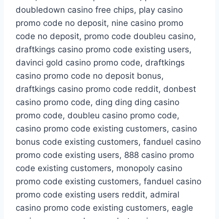
doubledown casino free chips, play casino
promo code no deposit, nine casino promo
code no deposit, promo code doubleu casino,
draftkings casino promo code existing users,
davinci gold casino promo code, draftkings
casino promo code no deposit bonus,
draftkings casino promo code reddit, donbest
casino promo code, ding ding ding casino
promo code, doubleu casino promo code,
casino promo code existing customers, casino
bonus code existing customers, fanduel casino
promo code existing users, 888 casino promo
code existing customers, monopoly casino
promo code existing customers, fanduel casino
promo code existing users reddit, admiral
casino promo code existing customers, eagle