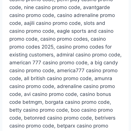
code, nine casino promo code, avantgarde
casino promo code, casino adrenaline promo
code, aajili casino promo code, slots and
casino promo code, eagle sports and casino
promo code, casino promo codes, casino
promo codes 2025, casino promo codes for
existing customers, admiral casino promo code,
american 777 casino promo code, a big candy
casino promo code, america777 casino promo
code, all british casino promo code, amunra
casino promo code, adrenaline casino promo
code, avi casino promo code, casino bonus
code betmgm, borgata casino promo code,
betty casino promo code, boo casino promo
code, betonred casino promo code, betrivers
casino promo code, betparx casino promo