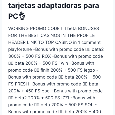
tarjetas adaptadoras para
PC👌
WORKING PROMO CODE 👉🏻 beta BONUSES
FOR THE BEST CASINOS IN THE PROFILE
HEADER LINK TO TOP CASINO in 1 comment
playfortune -Bonus with promo code 👉🏻 beta2
300% + 500 FS ROX -Bonus with promo code
👉🏻 beta 200% + 500 FS 1win -Bonus with
promo code 👉🏻 finih 200% + 500 FS legzo -
Bonus with promo code 👉🏻 beta 200% + 500
FS FRESH -Bonus with promo code 👉🏻 beta
200% + 450 FS booi -Bonus with promo code
👉🏻 beta2 200% + 500 FS IZZI -Bonus with
promo code 👉🏻 beta 200% + 500 FS SOL -
Bonus with promo code 👉🏻 beta 200% + 400