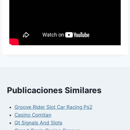
Publicaciones Similares
Groove Rider Slot Car Racing Ps2
Casino Comitan
Qt Signals And Slots