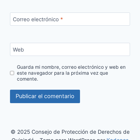
Correo electrónico
*
Web
Guarda mi nombre, correo electrónico y web en
este navegador para la próxima vez que
comente.
© 2025 Consejo de Protección de Derechos de