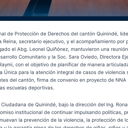
al de Protección de Derechos del cantón Quinindé, lide
a Reina, secretario ejecutivo, y el acompañamiento por 
gado el Abg. Leonel Quiñónez, mantuvieron una reunión 
sarrollo Comunitario y la Soc. Sara Oviedo, Directora Ej
aymi, con el objetivo de planificar de manera articulad
a Única para la atención integral de casos de violencia 
tes del cantón, firma de convenio en proyecto de NNA y
las escuelas deportivas.
 Ciudadana de Quinindé, bajo la dirección del Ing. Rona
omiso institucional de continuar impulsando políticas, 
uevan la prevención de la violencia, la protección de l
ria y la garantía plena de los derechos de niñas, niños y