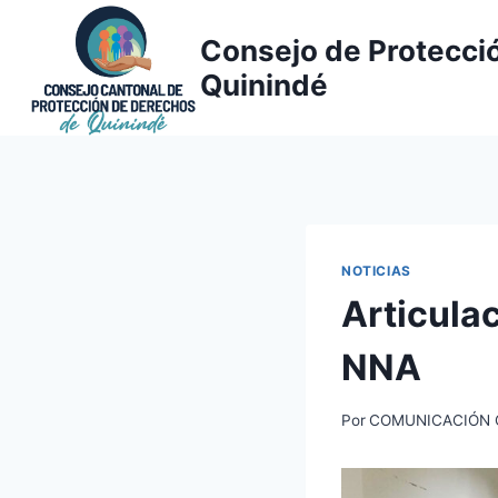
Saltar
al
Consejo de Protecci
contenido
Quinindé
NOTICIAS
Articulac
NNA
Por
COMUNICACIÓN