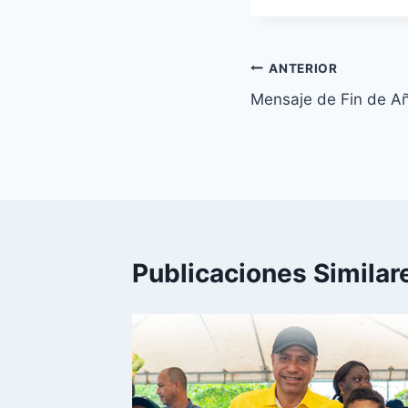
Navegación
ANTERIOR
Mensaje de Fin de 
de
entradas
Publicaciones Similar