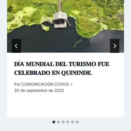
𝐃ÍA 𝐌𝐔𝐍𝐃𝐈𝐀𝐋 𝐃𝐄𝐋 𝐓𝐔𝐑𝐈𝐒𝐌𝐎 𝐅𝐔𝐄
𝐂𝐄𝐋𝐄𝐁𝐑𝐀𝐃𝐎 𝐄𝐍 𝐐𝐔𝐈𝐍𝐈𝐍𝐃𝐄́.
Por
COMUNICACIÓN CCPDQ
30 de septiembre de 2022