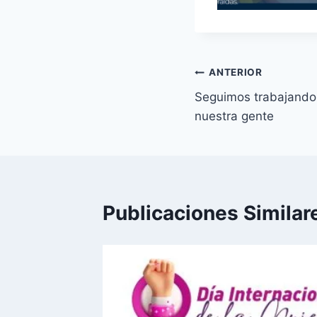
Navegación
ANTERIOR
Seguimos trabajando 
de
nuestra gente
entradas
Publicaciones Similar