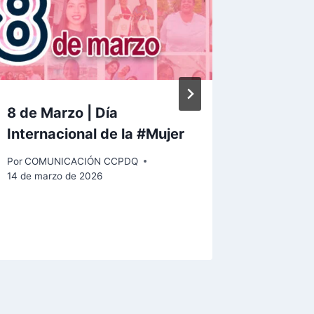
8 de Marzo | Día
Inaugur
Internacional de la #Mujer
Tallere
Empren
Por
COMUNICACIÓN CCPDQ
parroqu
14 de marzo de 2026
Por
COMUN
14 de marz