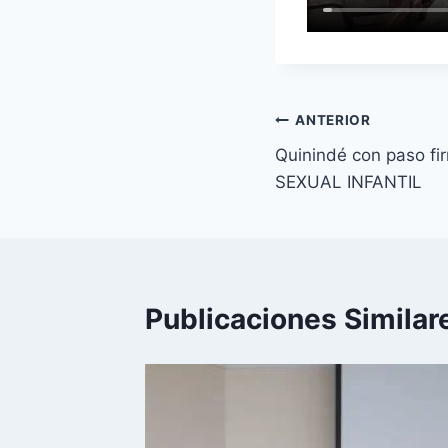
Navegación
ANTERIOR
Quinindé con paso fi
de
SEXUAL INFANTIL
entradas
Publicaciones Similar