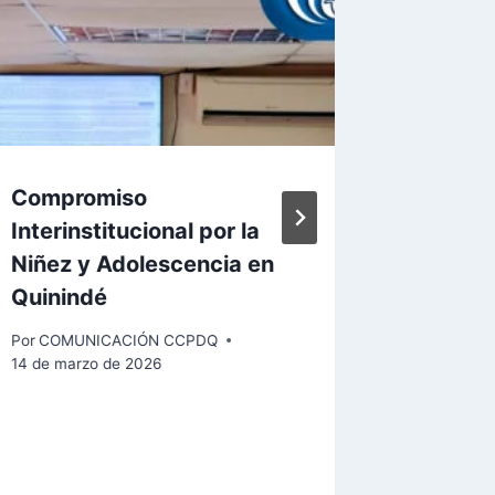
Compromiso
Valorac
Interinstitucional por la
Fortale
Niñez y Adolescencia en
Institu
Quinindé
Por
COMUN
14 de marz
Por
COMUNICACIÓN CCPDQ
14 de marzo de 2026