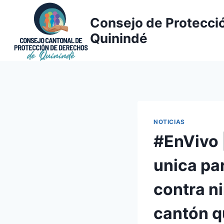
Saltar
al
Consejo de Protecci
contenido
Quinindé
NOTICIAS
#EnVivo 
unica pa
contra ni
cantón q